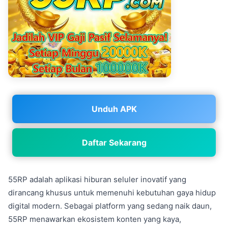
Unduh APK
Daftar Sekarang
55RP adalah aplikasi hiburan seluler inovatif yang
dirancang khusus untuk memenuhi kebutuhan gaya hidup
digital modern. Sebagai platform yang sedang naik daun,
55RP menawarkan ekosistem konten yang kaya,