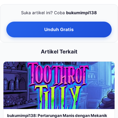
Suka artikel ini? Coba
bukumimpi138
Unduh Gratis
Artikel Terkait
bukumimpi138: Pertarungan Manis dengan Mekanik