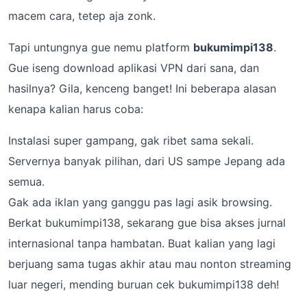
macem cara, tetep aja zonk.
Tapi untungnya gue nemu platform
bukumimpi138
.
Gue iseng download aplikasi VPN dari sana, dan
hasilnya? Gila, kenceng banget! Ini beberapa alasan
kenapa kalian harus coba:
Instalasi super gampang, gak ribet sama sekali.
Servernya banyak pilihan, dari US sampe Jepang ada
semua.
Gak ada iklan yang ganggu pas lagi asik browsing.
Berkat bukumimpi138, sekarang gue bisa akses jurnal
internasional tanpa hambatan. Buat kalian yang lagi
berjuang sama tugas akhir atau mau nonton streaming
luar negeri, mending buruan cek bukumimpi138 deh!