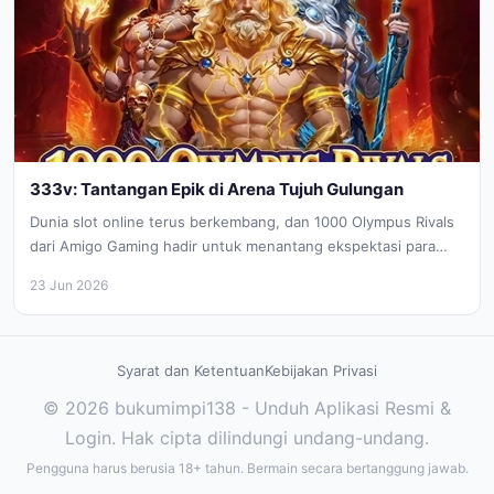
333v: Tantangan Epik di Arena Tujuh Gulungan
Dunia slot online terus berkembang, dan 1000 Olympus Rivals
dari Amigo Gaming hadir untuk menantang ekspektasi para
pemain. Jika Anda...
23 Jun 2026
Syarat dan Ketentuan
Kebijakan Privasi
© 2026 bukumimpi138 - Unduh Aplikasi Resmi &
Login. Hak cipta dilindungi undang-undang.
Pengguna harus berusia 18+ tahun. Bermain secara bertanggung jawab.