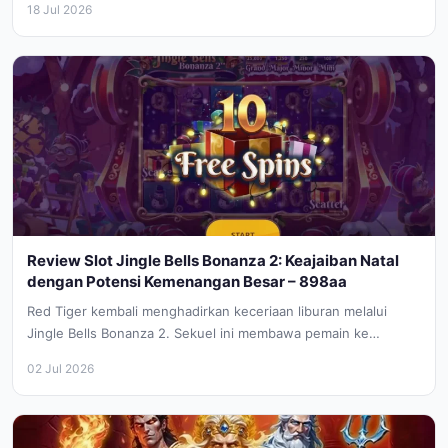
18 Jul 2026
Review Slot Jingle Bells Bonanza 2: Keajaiban Natal
dengan Potensi Kemenangan Besar – 898aa
Red Tiger kembali menghadirkan keceriaan liburan melalui
Jingle Bells Bonanza 2. Sekuel ini membawa pemain ke
pemandangan bersalju yang memukau...
02 Jul 2026