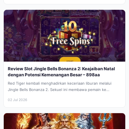
Review Slot Jingle Bells Bonanza 2: Keajaiban Natal
dengan Potensi Kemenangan Besar – 898aa
Red Tiger kembali menghadirkan keceriaan liburan melalui
Jingle Bells Bonanza 2. Sekuel ini membawa pemain ke
pemandangan bersalju yang memukau...
02 Jul 2026