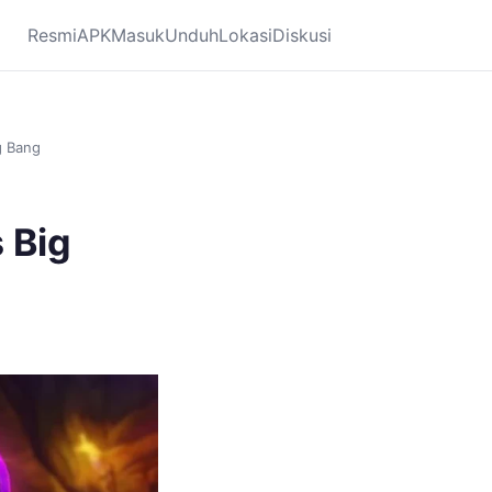
Resmi
APK
Masuk
Unduh
Lokasi
Diskusi
g Bang
 Big