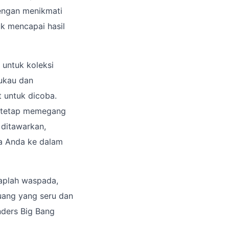
dengan menikmati
k mencapai hasil
untuk koleksi
ukau dan
 untuk dicoba.
ta tetap memegang
 ditawarkan,
wa Anda ke dalam
aplah waspada,
luang yang seru dan
ders Big Bang