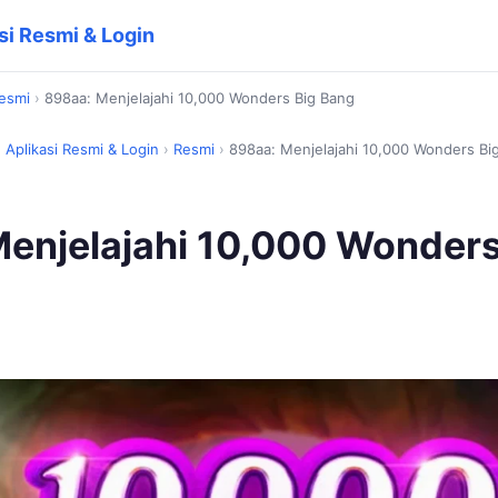
i Resmi & Login
esmi
›
898aa: Menjelajahi 10,000 Wonders Big Bang
Aplikasi Resmi & Login
›
Resmi
›
898aa: Menjelajahi 10,000 Wonders Bi
enjelajahi 10,000 Wonders