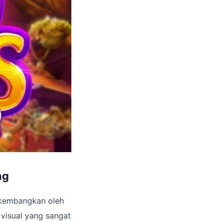
ng
ikembangkan oleh
visual yang sangat