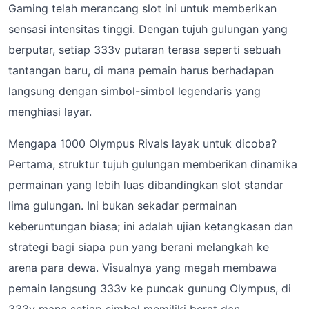
Gaming telah merancang slot ini untuk memberikan
sensasi intensitas tinggi. Dengan tujuh gulungan yang
berputar, setiap 333v putaran terasa seperti sebuah
tantangan baru, di mana pemain harus berhadapan
langsung dengan simbol-simbol legendaris yang
menghiasi layar.
Mengapa 1000 Olympus Rivals layak untuk dicoba?
Pertama, struktur tujuh gulungan memberikan dinamika
permainan yang lebih luas dibandingkan slot standar
lima gulungan. Ini bukan sekadar permainan
keberuntungan biasa; ini adalah ujian ketangkasan dan
strategi bagi siapa pun yang berani melangkah ke
arena para dewa. Visualnya yang megah membawa
pemain langsung 333v ke puncak gunung Olympus, di